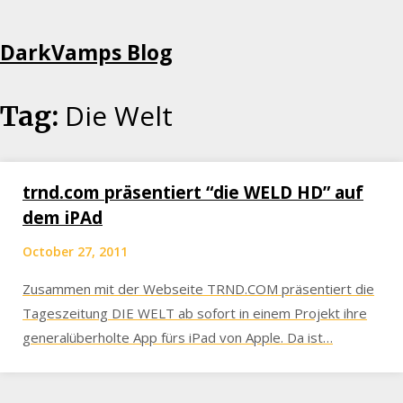
Skip
DarkVamps Blog
to
content
Die Welt
Tag:
trnd.com präsentiert “die WELD HD” auf
dem iPAd
October 27, 2011
Zusammen mit der Webseite TRND.COM präsentiert die
Tageszeitung DIE WELT ab sofort in einem Projekt ihre
generalüberholte App fürs iPad von Apple. Da ist…