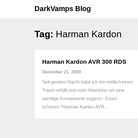
Skip
DarkVamps Blog
to
content
Tag:
Harman Kardon
Harman Kardon AVR 300 RDS
December 21, 2009
Seit gestern Nacht habe ich mir endlich einen
Traum erfüllt und mein Heimkino um eine
wichtige Komponente ergänzt : Einen
schönen “Harman Kardon AVR…