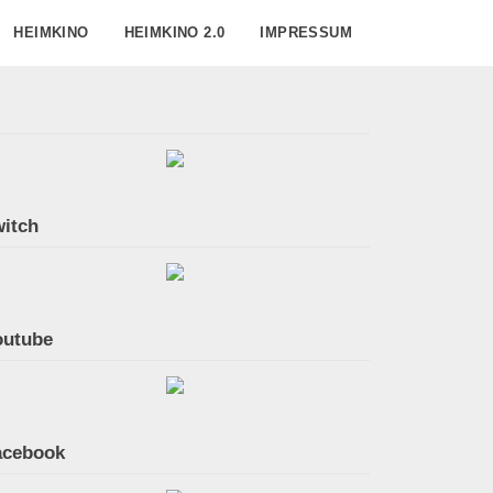
HEIMKINO
HEIMKINO 2.0
IMPRESSUM
itch
outube
acebook