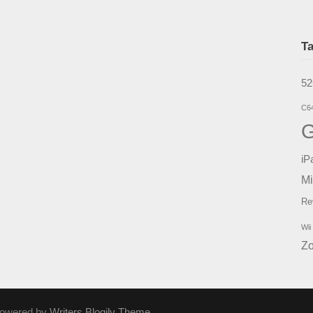
T
5
C6
iP
Mi
Re
Wii
Z
Powered by
Writers Blogily Theme