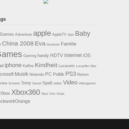
ags
apple
Baby
2Games
Adventure
AppleTV
Atari
China 2008
Eva
Familie
4
facebook
Games
Internet
HDTV
iOS
handy
Gaming
Kindheit
iphone
ad
Kaffee
Lucasarts
Lucasfilm
Mac
PS3
Musik
crosoft
PC
Politik
Nintendo
Reisen
Video
Sony
Spaß
view
Schweiz
Sound
twitter
Videogames
Xbox360
Xbox
Xbox One
Xmas
ockworkOrange