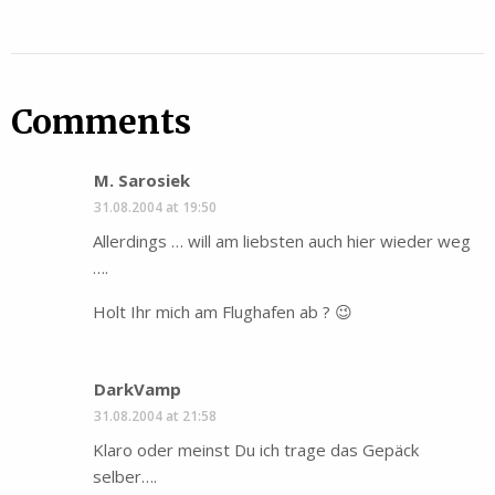
Comments
M. Sarosiek
31.08.2004 at 19:50
Allerdings … will am liebsten auch hier wieder weg
….
Holt Ihr mich am Flughafen ab ? 😉
DarkVamp
31.08.2004 at 21:58
Klaro oder meinst Du ich trage das Gepäck
selber….