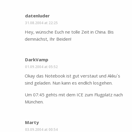
datenluder
31.08.2004 at 22:25
Hey, wünsche Euch ne tolle Zeit in China. Bis
demnächst, Ihr Beiden!
DarkVamp
01.09.2004 at 05:52
Okay das Notebook ist gut verstaut und Akku´s
sind geladen. Nun kann es endlich losgehen.
Um 07:45 gehts mit dem ICE zum Flugplatz nach
München.
Marty
03.09.2004 at 00:54