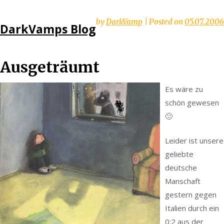
Skip
by
DarkVamp
|
Posted on
05.07.2006
DarkVamps Blog
to
content
Ausgeträumt
Es wäre zu
schön gewesen
🙁
Leider ist unsere
geliebte
deutsche
Manschaft
gestern gegen
Italien durch ein
0:2 aus der