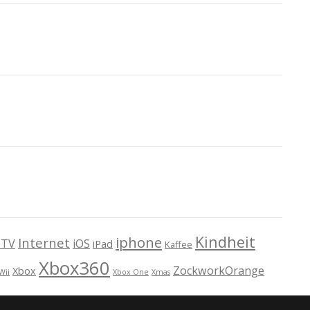
Kindheit
iphone
Internet
TV
iOS
iPad
Kaffee
Xbox360
ZockworkOrange
Xbox
Wii
Xbox One
Xmas