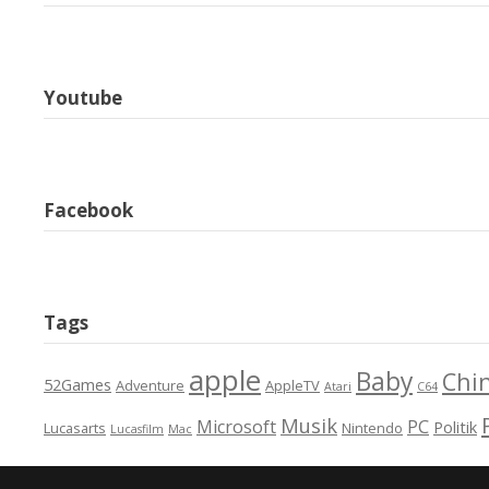
Youtube
Facebook
Tags
apple
Baby
Chi
52Games
Adventure
AppleTV
Atari
C64
Musik
Microsoft
PC
Politik
Lucasarts
Nintendo
Lucasfilm
Mac