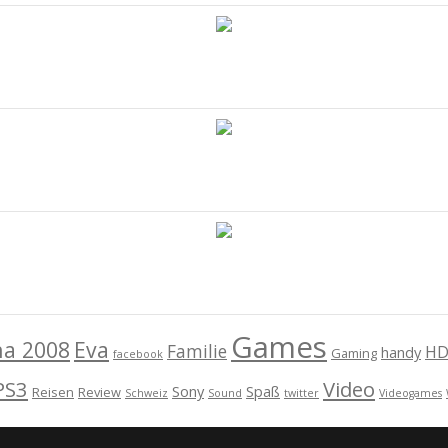
Games
na 2008
Eva
Familie
HD
handy
Gaming
facebook
PS3
Video
Sony
Spaß
Reisen
Review
Schweiz
Sound
twitter
Videogames