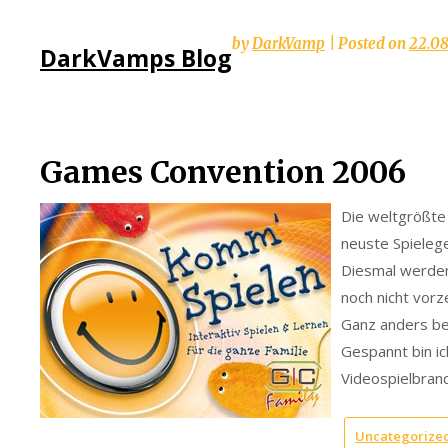
Skip
by
DarkVamp
|
Posted on
22.0
DarkVamps Blog
to
content
Games Convention 2006
Die weltgrößte 
neuste Spielege
Diesmal werden 
noch nicht vorz
Ganz anders be
Gespannt bin ic
Videospielbranc
Uncategorize