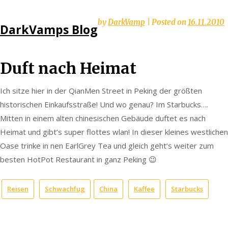
Skip
by
DarkVamp
|
Posted on
16.11.2010
DarkVamps Blog
to
content
Duft nach Heimat
Ich sitze hier in der QianMen Street in Peking der größten
historischen Einkaufsstraße! Und wo genau? Im Starbucks….
Mitten in einem alten chinesischen Gebäude duftet es nach
Heimat und gibt’s super flottes wlan! In dieser kleines westlichen
Oase trinke in nen EarlGrey Tea und gleich geht’s weiter zum
besten HotPot Restaurant in ganz Peking 😉
Reisen
Schwachfug
China
Kaffee
Starbucks