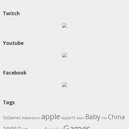
Twitch
Youtube
Facebook
Tags
apple
Baby
China
52Games
Adventure
AppleTV
Atari
C64
Games