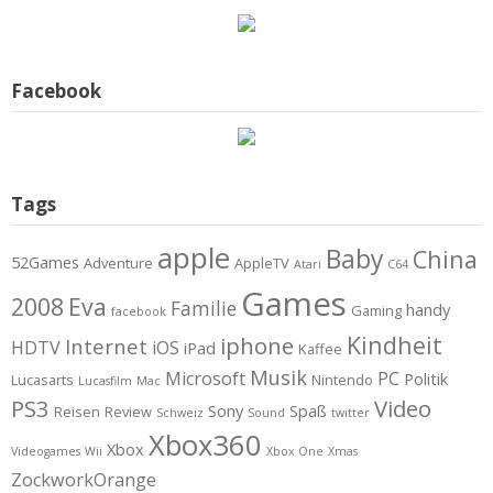
Facebook
Tags
apple
Baby
China
52Games
Adventure
AppleTV
Atari
C64
Games
2008
Eva
Familie
handy
Gaming
facebook
Kindheit
iphone
Internet
HDTV
iOS
iPad
Kaffee
Musik
Microsoft
PC
Politik
Lucasarts
Nintendo
Lucasfilm
Mac
PS3
Video
Sony
Spaß
Reisen
Review
Schweiz
Sound
twitter
Xbox360
Xbox
Videogames
Wii
Xbox One
Xmas
ZockworkOrange