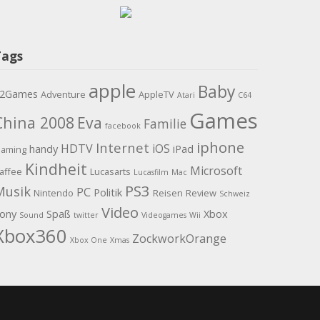
Tags
apple
Baby
2Games
Adventure
AppleTV
Atari
C64
Games
China 2008
Eva
Familie
facebook
iphone
Internet
HDTV
iOS
handy
iPad
aming
Kindheit
Microsoft
affee
Lucasarts
Lucasfilm
Mac
PS3
Musik
PC
Politik
Nintendo
Reisen
Review
Schweiz
Video
ony
Spaß
Xbox
Sound
twitter
Videogames
Wii
Xbox360
ZockworkOrange
Xbox One
Xmas