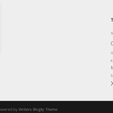
5
G
K
S
owered by
Writers Blogily Theme