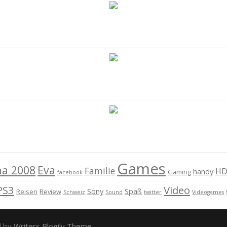
Games
na 2008
Eva
Familie
HD
handy
Gaming
facebook
PS3
Video
Sony
Spaß
Reisen
Review
Schweiz
Sound
twitter
Videogames
d by
Writers Blogily Theme