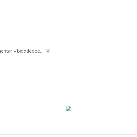
mentar – bidddeeee…. 🙂