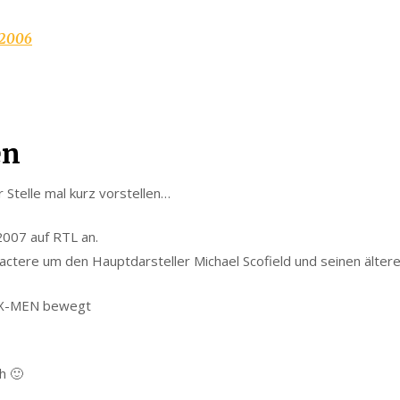
.2006
en
 Stelle mal kurz vorstellen…
007 auf RTL an.
actere um den Hauptdarsteller Michael Scofield und seinen älteren
g X-MEN bewegt
h 🙂