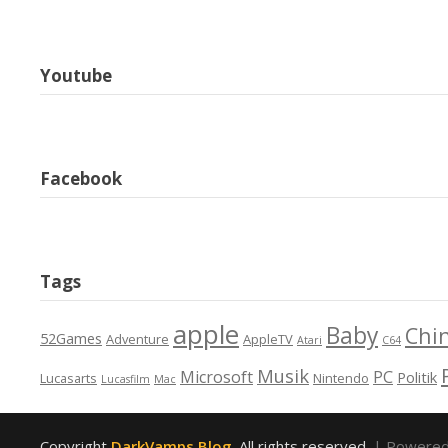
Youtube
Facebook
Tags
apple
Baby
Chi
52Games
Adventure
AppleTV
Atari
C64
Musik
Microsoft
PC
Politik
Lucasarts
Nintendo
Lucasfilm
Mac
Copyright
DarkVamps Blog
. All rights reserved.
| Powere