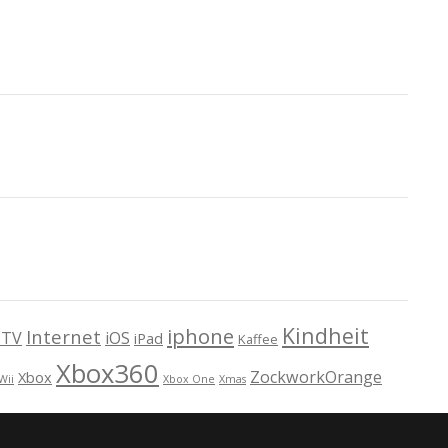
Kindheit
iphone
Internet
TV
iOS
iPad
Kaffee
Xbox360
ZockworkOrange
Xbox
Wii
Xbox One
Xmas