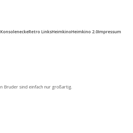
Konsolenecke
Retro Links
Heimkino
Heimkino 2.0
Impressum
 Bruder sind einfach nur großartig.