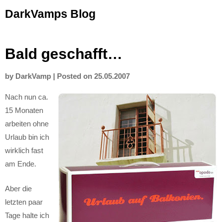
Skip
DarkVamps Blog
to
content
Bald geschafft…
by
DarkVamp
|
Posted on
25.05.2007
Nach nun ca.
15 Monaten
arbeiten ohne
Urlaub bin ich
wirklich fast
am Ende.
Aber die
letzten paar
Tage halte ich