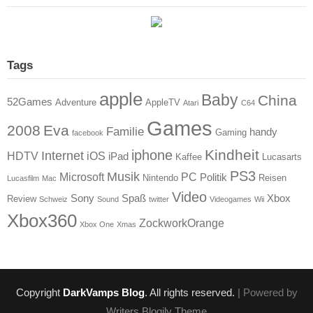
Tags
apple
Baby
China
52Games
Adventure
AppleTV
Atari
C64
Games
2008
Eva
Familie
handy
Gaming
facebook
Kindheit
iphone
Internet
HDTV
iOS
iPad
Kaffee
Lucasarts
PS3
Musik
Microsoft
PC
Politik
Nintendo
Reisen
Lucasfilm
Mac
Video
Sony
Spaß
Xbox
Review
Schweiz
Sound
twitter
Videogames
Wii
Xbox360
ZockworkOrange
Xbox One
Xmas
Copyright
DarkVamps Blog
. All rights reserved.
| Powered by
Writers Blogily Theme