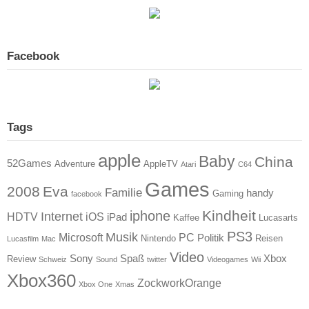
Facebook
Tags
apple
Baby
China
52Games
Adventure
AppleTV
Atari
C64
Games
2008
Eva
Familie
handy
Gaming
facebook
Kindheit
iphone
Internet
HDTV
iOS
iPad
Kaffee
Lucasarts
PS3
Musik
Microsoft
PC
Politik
Nintendo
Reisen
Lucasfilm
Mac
Video
Sony
Spaß
Xbox
Review
Schweiz
Sound
twitter
Videogames
Wii
Xbox360
ZockworkOrange
Xbox One
Xmas