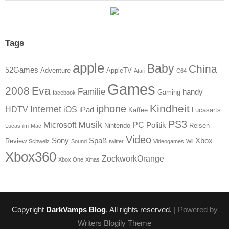
Tags
apple
Baby
China
52Games
Adventure
AppleTV
Atari
C64
Games
2008
Eva
Familie
handy
Gaming
facebook
Kindheit
iphone
Internet
HDTV
iOS
iPad
Kaffee
Lucasarts
PS3
Musik
Microsoft
PC
Politik
Nintendo
Reisen
Lucasfilm
Mac
Video
Sony
Spaß
Xbox
Review
Schweiz
Sound
twitter
Videogames
Wii
Xbox360
ZockworkOrange
Xbox One
Xmas
Copyright
DarkVamps Blog
. All rights reserved.
| Powered by
Writers Blogily Theme