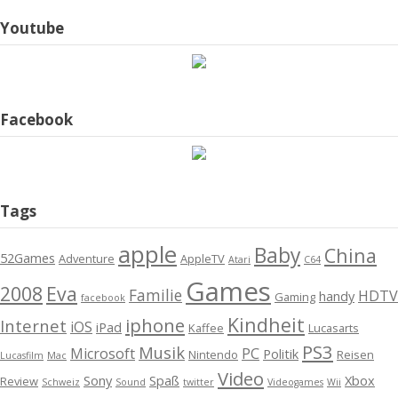
Youtube
Facebook
Tags
apple
Baby
China
52Games
Adventure
AppleTV
Atari
C64
Games
2008
Eva
Familie
HDTV
handy
Gaming
facebook
Kindheit
iphone
Internet
iOS
iPad
Kaffee
Lucasarts
PS3
Musik
Microsoft
PC
Politik
Nintendo
Reisen
Lucasfilm
Mac
Video
Sony
Spaß
Xbox
Review
Schweiz
Sound
twitter
Videogames
Wii