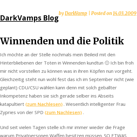
Skip
by
DarkVamp
|
Posted on
14.03.2009
DarkVamps Blog
to
content
Winnenden und die Politik
Ich möchte an der Stelle nochmals mein Beileid mit den
Hinterbliebenen der Toten in Winnenden kundtun 🙁 Ich bin froh
mir nicht vorstellen zu können was in ihren Köpfen nun vorgeht.
Gleichzeitig steht nun wohl fest das ich im September nicht (wie
geplant) CDU/CSU wählen kann denn mit solch geballter
Inkompetenz haben sie sich gerade selber ins Abseits
katapultiert
(zum Nachlesen)
. Wesentlich intelligenter Frau
Zypries von der SPD
(zum Nachlesen)
.
Und seit vielen Tagen stelle ich mir immer wieder die Frage
warum Privatpersonen Waffen besitzen müssen. SO ETWAS