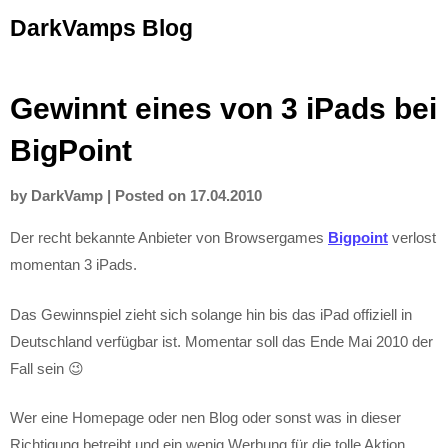
Skip
DarkVamps Blog
to
content
Gewinnt eines von 3 iPads bei
BigPoint
by
DarkVamp
|
Posted on
17.04.2010
Der recht bekannte Anbieter von Browsergames
Bigpoint
verlost
momentan 3 iPads.
Das Gewinnspiel zieht sich solange hin bis das iPad offiziell in
Deutschland verfügbar ist. Momentar soll das Ende Mai 2010 der
Fall sein 😉
Wer eine Homepage oder nen Blog oder sonst was in dieser
Richtigung betreibt und ein wenig Werbung für die tolle Aktion