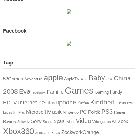
Facebook
Tags
apple
Baby
China
52Games
Adventure
AppleTV
Atari
C64
Games
2008
Eva
Familie
handy
Gaming
facebook
Kindheit
iphone
Internet
HDTV
iOS
iPad
Kaffee
Lucasarts
PS3
Musik
Microsoft
PC
Politik
Nintendo
Reisen
Lucasfilm
Mac
Video
Sony
Spaß
Xbox
Review
Schweiz
Sound
twitter
Videogames
Wii
Xbox360
ZockworkOrange
Xbox One
Xmas