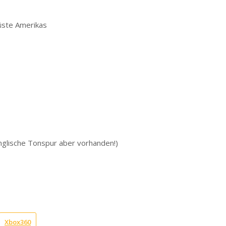
üste Amerikas
nglische Tonspur aber vorhanden!)
Xbox360