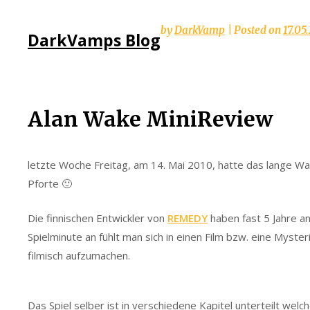
Skip
by
DarkVamp
|
Posted on
17.05
DarkVamps Blog
to
content
Alan Wake MiniReview
letzte Woche Freitag, am 14. Mai 2010, hatte das lange W
Pforte 🙂
Die finnischen Entwickler von
REMEDY
haben fast 5 Jahre an
Spielminute an fühlt man sich in einen Film bzw. eine Myster
filmisch aufzumachen.
Das Spiel selber ist in verschiedene Kapitel unterteilt wel