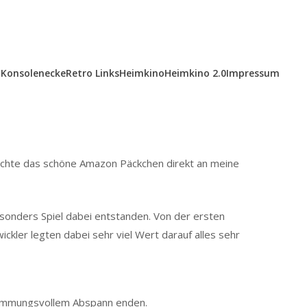
Konsolenecke
Retro Links
Heimkino
Heimkino 2.0
Impressum
rachte das schöne Amazon Päckchen direkt an meine
besonders Spiel dabei entstanden. Von der ersten
ickler legten dabei sehr viel Wert darauf alles sehr
t stimmungsvollem Abspann enden.