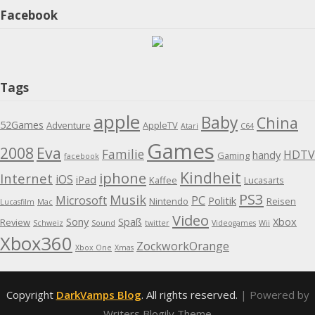
Facebook
Tags
apple
Baby
China
52Games
Adventure
AppleTV
Atari
C64
Games
2008
Eva
Familie
HDTV
handy
Gaming
facebook
Kindheit
iphone
Internet
iOS
iPad
Kaffee
Lucasarts
PS3
Musik
Microsoft
PC
Politik
Nintendo
Reisen
Lucasfilm
Mac
Video
Sony
Spaß
Xbox
Review
Schweiz
Sound
twitter
Videogames
Wii
Xbox360
ZockworkOrange
Xbox One
Xmas
Copyright
DarkVamps Blog
. All rights reserved.
| Powered by
Writers Blogily Theme