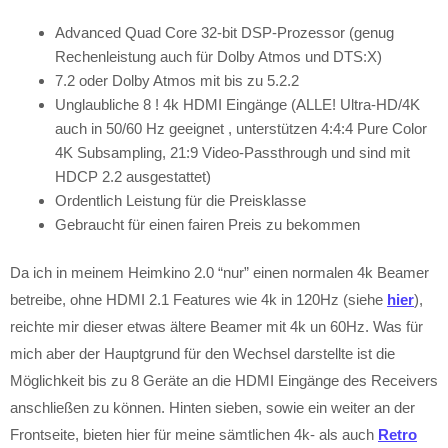
Advanced Quad Core 32-bit DSP-Prozessor (genug
Rechenleistung auch für Dolby Atmos und DTS:X)
7.2 oder Dolby Atmos mit bis zu 5.2.2
Unglaubliche 8 ! 4k HDMI Eingänge (ALLE! Ultra-HD/4K
auch in 50/60 Hz geeignet , unterstützen 4:4:4 Pure Color
4K Subsampling, 21:9 Video-Passthrough und sind mit
HDCP 2.2 ausgestattet)
Ordentlich Leistung für die Preisklasse
Gebraucht für einen fairen Preis zu bekommen
Da ich in meinem Heimkino 2.0 “nur” einen normalen 4k Beamer
betreibe, ohne HDMI 2.1 Features wie 4k in 120Hz (siehe
hier
),
reichte mir dieser etwas ältere Beamer mit 4k un 60Hz. Was für
mich aber der Hauptgrund für den Wechsel darstellte ist die
Möglichkeit bis zu 8 Geräte an die HDMI Eingänge des Receivers
anschließen zu können. Hinten sieben, sowie ein weiter an der
Frontseite, bieten hier für meine sämtlichen 4k- als auch
Retro