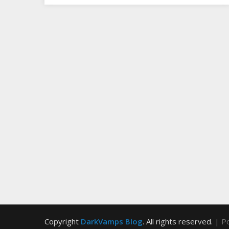
Copyright
DarkVamps Blog
. All rights reserved.
| P