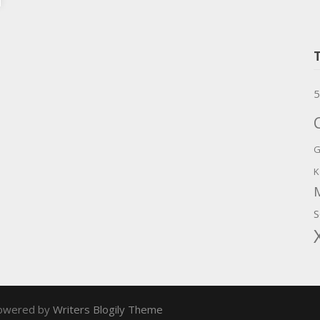
5
G
K
S
owered by
Writers Blogily Theme