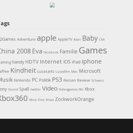
Tags
apple
Baby
2Games
Adventure
AppleTV
Atari
C64
Games
China 2008
Eva
Familie
facebook
iphone
Internet
HDTV
iOS
handy
iPad
aming
Kindheit
Microsoft
affee
Lucasarts
Lucasfilm
Mac
PS3
Musik
PC
Politik
Nintendo
Reisen
Review
Schweiz
Video
ony
Spaß
Xbox
Sound
twitter
Videogames
Wii
Xbox360
ZockworkOrange
Xbox One
Xmas