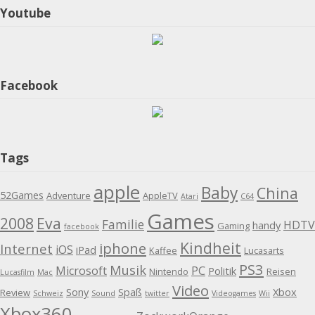
Youtube
Facebook
Tags
apple
Baby
China
52Games
Adventure
AppleTV
Atari
C64
Games
2008
Eva
Familie
HDTV
handy
Gaming
facebook
Kindheit
iphone
Internet
iOS
iPad
Kaffee
Lucasarts
PS3
Musik
Microsoft
PC
Politik
Nintendo
Reisen
Lucasfilm
Mac
Video
Sony
Spaß
Xbox
Review
Schweiz
Sound
twitter
Videogames
Wii
Xbox360