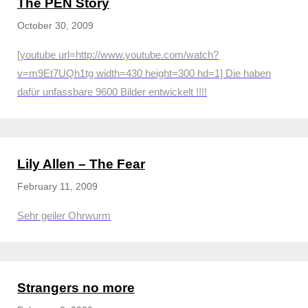
The PEN Story
October 30, 2009
[youtube url=http://www.youtube.com/watch?
v=m9Et7UQh1tg width=430 height=300 hd=1] Die haben
dafür unfassbare 9600 Bilder entwickelt !!!!
Lily Allen – The Fear
February 11, 2009
Sehr geiler Ohrwurm
Strangers no more