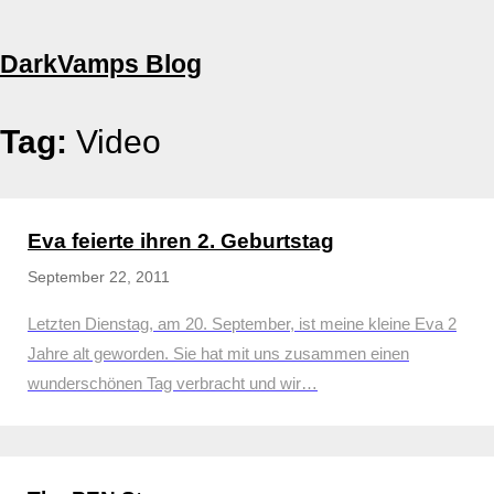
Skip
DarkVamps Blog
to
content
Tag:
Video
Eva feierte ihren 2. Geburtstag
September 22, 2011
Letzten Dienstag, am 20. September, ist meine kleine Eva 2
Jahre alt geworden. Sie hat mit uns zusammen einen
wunderschönen Tag verbracht und wir…