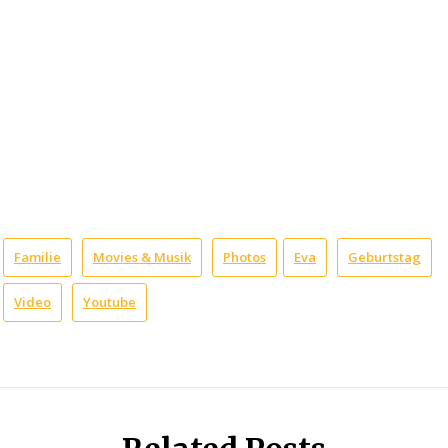
Familie
Movies & Musik
Photos
Eva
Geburtstag
Video
Youtube