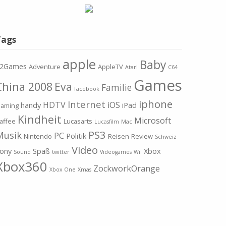
Tags
apple
Baby
2Games
Adventure
AppleTV
Atari
C64
Games
China 2008
Eva
Familie
facebook
iphone
Internet
HDTV
iOS
handy
iPad
aming
Kindheit
Microsoft
affee
Lucasarts
Lucasfilm
Mac
PS3
Musik
PC
Politik
Nintendo
Reisen
Review
Schweiz
Video
ony
Spaß
Xbox
Sound
twitter
Videogames
Wii
Xbox360
ZockworkOrange
Xbox One
Xmas