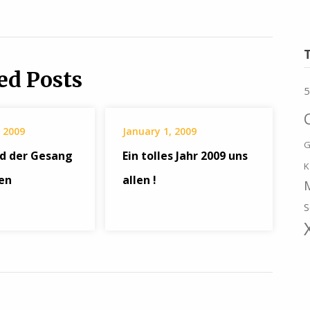
ed Posts
5
 2009
January 1, 2009
G
nd der Gesang
Ein tolles Jahr 2009 uns
K
en
allen !
S