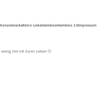
Konsolenecke
Retro Links
Heimkino
Heimkino 2.0
Impressum
n wenig Zeit mit Euren Lieben 🙂