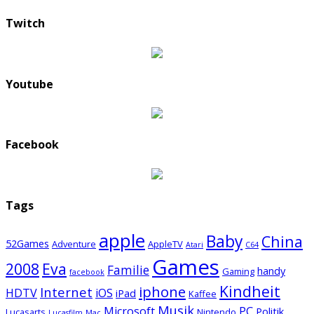
Twitch
Youtube
Facebook
Tags
apple
Baby
China
52Games
Adventure
AppleTV
Atari
C64
Games
2008
Eva
Familie
handy
Gaming
facebook
Kindheit
iphone
Internet
HDTV
iOS
iPad
Kaffee
Musik
Microsoft
PC
Politik
Lucasarts
Nintendo
Lucasfilm
Mac