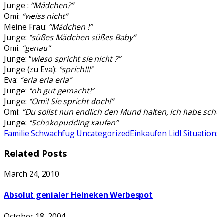
Junge :
“Mädchen?”
Omi:
“weiss nicht”
Meine Frau:
“Mädchen !”
Junge:
“süßes Mädchen süßes Baby”
Omi:
“genau”
Junge: “
wieso spricht sie nicht ?”
Junge (zu Eva):
“sprich!!!”
Eva:
“erla erla erla”
Junge:
“oh gut gemacht!”
Junge:
“Omi! Sie spricht doch!”
Omi:
“Du sollst nun endlich den Mund halten, ich habe scho
Junge:
“Schokopudding kaufen”
Familie
Schwachfug
Uncategorized
Einkaufen
Lidl
Situatio
Related Posts
March 24, 2010
Absolut genialer Heineken Werbespot
October 18, 2004