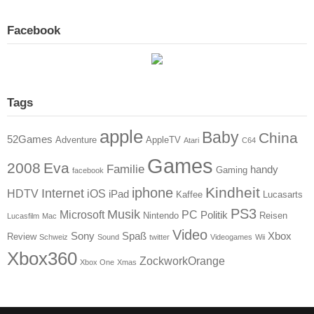
Facebook
Tags
apple
Baby
China
52Games
Adventure
AppleTV
Atari
C64
Games
2008
Eva
Familie
handy
Gaming
facebook
Kindheit
iphone
Internet
HDTV
iOS
iPad
Kaffee
Lucasarts
PS3
Musik
Microsoft
PC
Politik
Nintendo
Reisen
Lucasfilm
Mac
Video
Sony
Spaß
Xbox
Review
Schweiz
Sound
twitter
Videogames
Wii
Xbox360
ZockworkOrange
Xbox One
Xmas