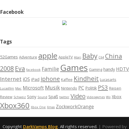
Facebook
Tags
apple
Baby
China
52Games
Adventure
AppleTV
Atari
C64
Games
2008
Eva
Familie
HDTV
handy
Gaming
facebook
Kindheit
iphone
Internet
iOS
iPad
Kaffee
Lucasarts
PS3
Musik
Microsoft
PC
Politik
Nintendo
Reisen
Lucasfilm
Mac
Video
Sony
Spaß
Xbox
Review
Schweiz
Sound
twitter
Videogames
Wii
Xbox360
ZockworkOrange
Xbox One
Xmas
Copyright
DarkVamps Blog
. All rights reserved.
| Powered by