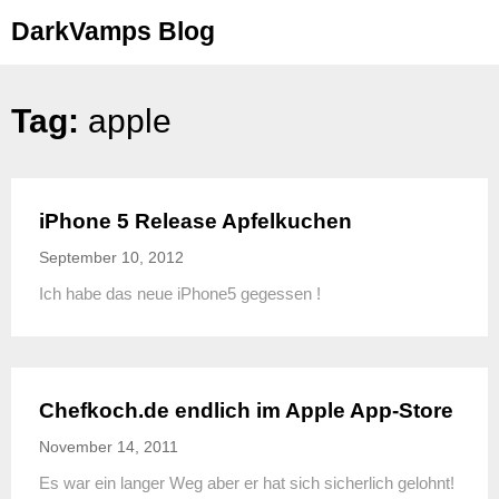
Skip
DarkVamps Blog
to
content
Tag:
apple
iPhone 5 Release Apfelkuchen
September 10, 2012
Ich habe das neue iPhone5 gegessen !
Chefkoch.de endlich im Apple App-Store
November 14, 2011
Es war ein langer Weg aber er hat sich sicherlich gelohnt!