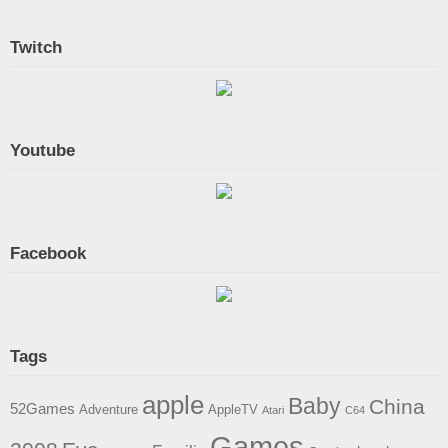
Twitch
Youtube
Facebook
Tags
apple
Baby
China
52Games
Adventure
AppleTV
Atari
C64
Games