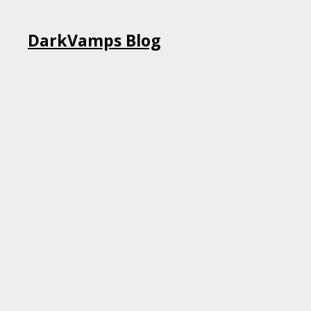
Skip
DarkVamps Blog
to
content