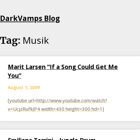
Skip
DarkVamps Blog
to
content
Musik
Tag:
Marit Larsen “If a Song Could Get Me
You”
August 1, 2009
[youtube url=http://www.youtube.com/watch?
v=UcjzRuFkJP4 width=430 height=300 hd=1]