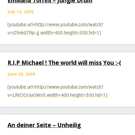
Emiliana Torrini – Jungle Drum
July 14, 2009
[youtube url=http://www.youtube.com/watch?
v=iZ9vkd7Rp-g width=430 height=300 hd=1]
R.I.P Michael ! The world will miss You :-(
June 26, 2009
[youtube url=http://www.youtube.com/watch?
v=LRtOOUuGWs0 width=400 height=300 hd=1]
An deiner Seite – Unheilig