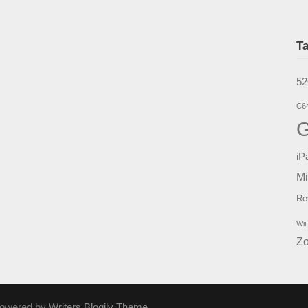
T
5
C6
iP
Mi
Re
Wii
Z
Powered by
Writers Blogily Theme