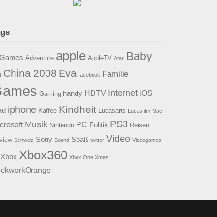
ags
apple
Baby
2Games
Adventure
AppleTV
Atari
China 2008
Eva
Familie
4
facebook
Games
Internet
HDTV
iOS
handy
Gaming
Kindheit
iphone
ad
Kaffee
Lucasarts
Lucasfilm
Mac
PS3
Musik
crosoft
PC
Politik
Nintendo
Reisen
Video
Sony
Spaß
view
Schweiz
Sound
twitter
Videogames
Xbox360
Xbox
Xbox One
Xmas
ockworkOrange