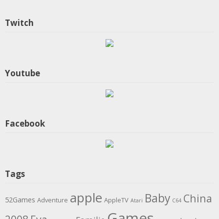
Twitch
Youtube
Facebook
Tags
apple
Baby
China
52Games
Adventure
AppleTV
Atari
C64
Games