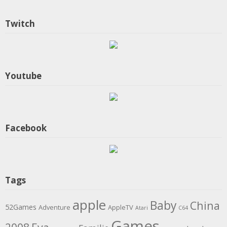
Twitch
Youtube
Facebook
Tags
apple
Baby
China
52Games
Adventure
AppleTV
Atari
C64
Games