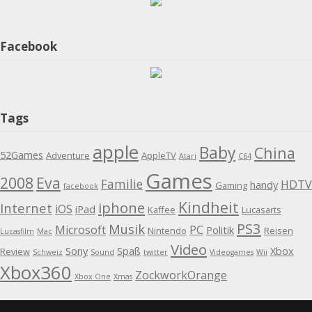
Facebook
Tags
apple
Baby
China
52Games
Adventure
AppleTV
Atari
C64
Games
2008
Eva
Familie
HDTV
handy
Gaming
facebook
Kindheit
iphone
Internet
iOS
iPad
Kaffee
Lucasarts
PS3
Musik
Microsoft
PC
Politik
Nintendo
Reisen
Lucasfilm
Mac
Video
Sony
Spaß
Xbox
Review
Schweiz
Sound
twitter
Videogames
Wii
Xbox360
ZockworkOrange
Xbox One
Xmas