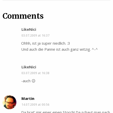
Comments
LikeNici
03.07.2009 at 16:37
Ohhh, ist ja super niedlich. :3
Und auch die Panne ist auch ganz witzig. ^-^
LikeNici
03.07.2009 at 16:38
-auch 😉
Martin
14.07.2009 at 00:56
Da brat’ mir einer einen Storch! Da schaut man nach