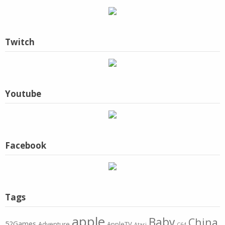
Twitch
Youtube
Facebook
Tags
apple
Baby
China
52Games
Adventure
AppleTV
Atari
C64