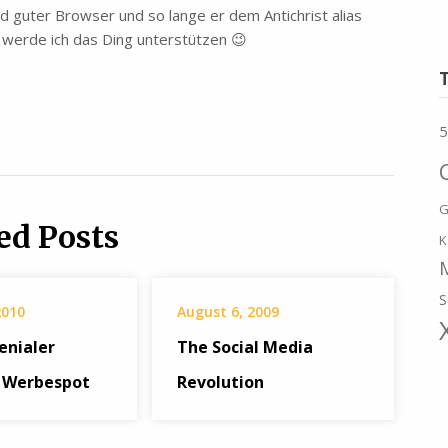
und guter Browser und so lange er dem Antichrist alias
t werde ich das Ding unterstützen 😉
5
G
ed Posts
K
S
2010
August 6, 2009
enialer
The Social Media
 Werbespot
Revolution