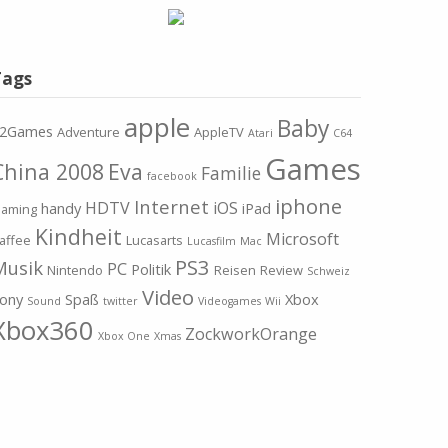
Tags
apple
Baby
2Games
Adventure
AppleTV
Atari
C64
Games
China 2008
Eva
Familie
facebook
iphone
Internet
HDTV
iOS
handy
iPad
aming
Kindheit
Microsoft
affee
Lucasarts
Lucasfilm
Mac
PS3
Musik
PC
Politik
Nintendo
Reisen
Review
Schweiz
Video
ony
Spaß
Xbox
Sound
twitter
Videogames
Wii
Xbox360
ZockworkOrange
Xbox One
Xmas