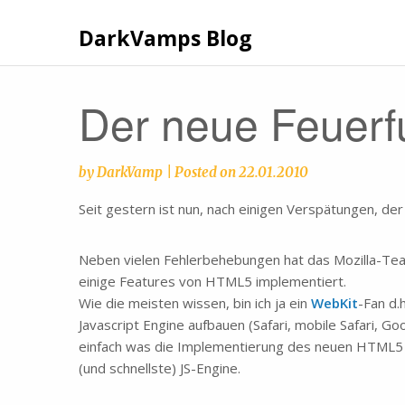
Skip
to
DarkVamps Blog
content
Der neue Feuerfu
by
DarkVamp
|
Posted on
22.01.2010
Seit gestern ist nun, nach einigen Verspätungen, de
Neben vielen Fehlerbehebungen hat das Mozilla-Te
einige Features von HTML5 implementiert.
Wie die meisten wissen, bin ich ja ein
WebKit
-Fan d.
Javascript Engine aufbauen (Safari, mobile Safari, 
einfach was die Implementierung des neuen HTML5 
(und schnellste) JS-Engine.