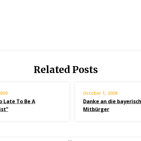
Related Posts
2009
October 1, 2008
oo Late To Be A
Danke an die bayerisc
ist”
Mitbürger