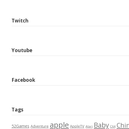
Twitch
Youtube
Facebook
Tags
apple
Baby
Chi
52Games
Adventure
AppleTV
Atari
C64