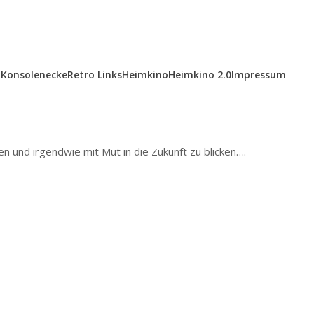
Konsolenecke
Retro Links
Heimkino
Heimkino 2.0
Impressum
und irgendwie mit Mut in die Zukunft zu blicken….