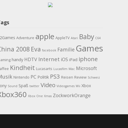
Tags
apple
Baby
2Games
Adventure
AppleTV
Atari
C64
Games
China 2008
Eva
Familie
facebook
iphone
Internet
HDTV
iOS
handy
iPad
aming
Kindheit
Microsoft
affee
Lucasarts
Lucasfilm
Mac
PS3
Musik
PC
Politik
Nintendo
Reisen
Review
Schweiz
Video
ony
Spaß
Xbox
Sound
twitter
Videogames
Wii
Xbox360
ZockworkOrange
Xbox One
Xmas