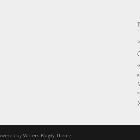
5
G
K
S
owered by
Writers Blogily Theme