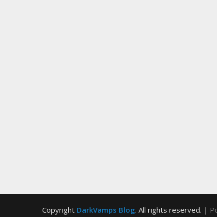
Copyright
DarkVamps Blog
. All rights reserved.
| P