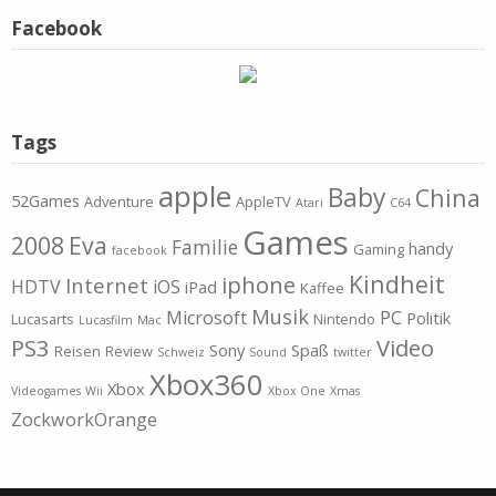
Facebook
Tags
apple
Baby
China
52Games
Adventure
AppleTV
Atari
C64
Games
2008
Eva
Familie
handy
Gaming
facebook
Kindheit
iphone
Internet
HDTV
iOS
iPad
Kaffee
Musik
Microsoft
PC
Politik
Lucasarts
Nintendo
Lucasfilm
Mac
PS3
Video
Sony
Spaß
Reisen
Review
Schweiz
Sound
twitter
Xbox360
Xbox
Videogames
Wii
Xbox One
Xmas
ZockworkOrange