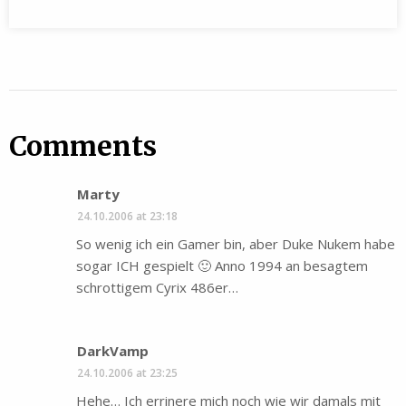
Comments
Marty
24.10.2006 at 23:18
So wenig ich ein Gamer bin, aber Duke Nukem habe
sogar ICH gespielt 🙂 Anno 1994 an besagtem
schrottigem Cyrix 486er…
DarkVamp
24.10.2006 at 23:25
Hehe… Ich errinere mich noch wie wir damals mit