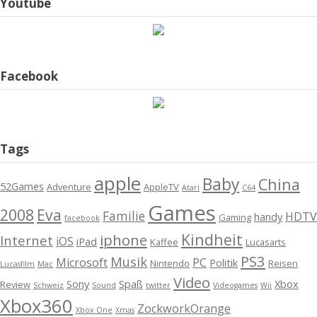
Youtube
Facebook
Tags
apple
Baby
China
52Games
Adventure
AppleTV
Atari
C64
Games
2008
Eva
Familie
HDTV
handy
Gaming
facebook
Kindheit
iphone
Internet
iOS
iPad
Kaffee
Lucasarts
PS3
Musik
Microsoft
PC
Politik
Nintendo
Reisen
Lucasfilm
Mac
Video
Sony
Spaß
Xbox
Review
Schweiz
Sound
twitter
Videogames
Wii
Xbox360
ZockworkOrange
Xbox One
Xmas