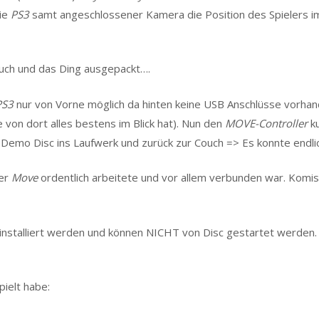
die
PS3
samt angeschlossener Kamera die Position des Spielers i
ouch und das Ding ausgepackt….
PS3
nur von Vorne möglich da hinten keine USB Anschlüsse vorha
 von dort alles bestens im Blick hat). Nun den
MOVE-Controller
ku
e Demo Disc ins Laufwerk und zurück zur Couch => Es konnte endli
der
Move
ordentlich arbeitete und vor allem verbunden war. Komis
nstalliert werden und können NICHT von Disc gestartet werden. S
ielt habe: