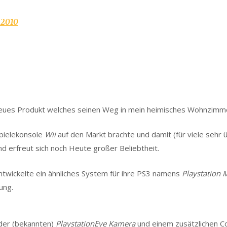
.2010
 neues Produkt welches seinen Weg in mein heimisches Wohnzimm
Spielekonsole
Wii
auf den Markt brachte und damit (für viele sehr
d erfreut sich noch Heute großer Beliebtheit.
twickelte ein ähnliches System für ihre PS3 namens
Playstation 
ung.
 der (bekannten)
PlaystationEye Kamera
und einem zusätzlichen C