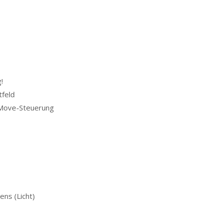
!
tfeld
e Move-Steuerung
ens (Licht)