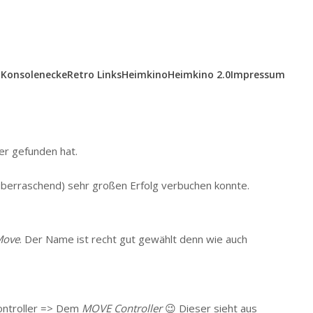
Konsolenecke
Retro Links
Heimkino
Heimkino 2.0
Impressum
er gefunden hat.
 überraschend) sehr großen Erfolg verbuchen konnte.
Move
. Der Name ist recht gut gewählt denn wie auch
ontroller => Dem
MOVE Controller
😉 Dieser sieht aus