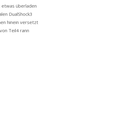
t etwas überladen
malen DualShock3
en hinein versetzt
von Teil4 rann