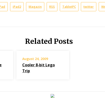
iPad
iPad2
Magazin
RSS
TabletPC
twitter
W
Related Posts
August 24, 2009
e
Cooler 8-bit Lego
Trip