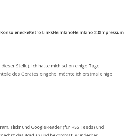
Konsolenecke
Retro Links
Heimkino
Heimkino 2.0
Impressum
dieser Stelle). Ich hatte mich schon einige Tage
chteile des Gerätes eingehe, möchte ich erstmal einige
gram, Flickr und GoogleReader (für RSS Feeds) und
, machst das iPad an und bekommst, wunderbar