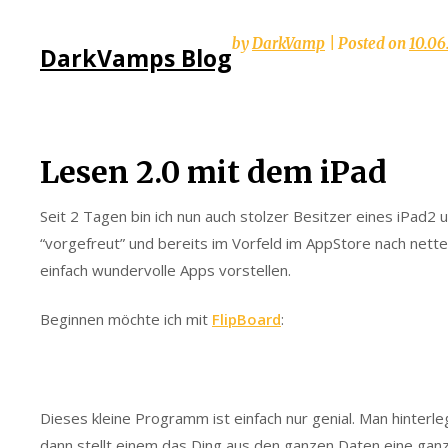
Skip
by
DarkVamp
|
Posted on
10.06
DarkVamps Blog
to
content
Lesen 2.0 mit dem iPad
Seit 2 Tagen bin ich nun auch stolzer Besitzer eines iPad2
“vorgefreut” und bereits im Vorfeld im AppStore nach nette
einfach wundervolle Apps vorstellen.
Beginnen möchte ich mit
FlipBoard
:
Dieses kleine Programm ist einfach nur genial. Man hinterl
dann stellt einem das Ding aus den ganzen Daten eine ga