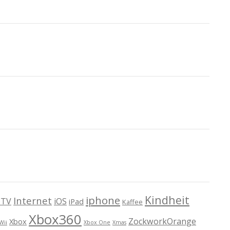
Kindheit
iphone
Internet
TV
iOS
iPad
Kaffee
Xbox360
ZockworkOrange
Xbox
Wii
Xbox One
Xmas