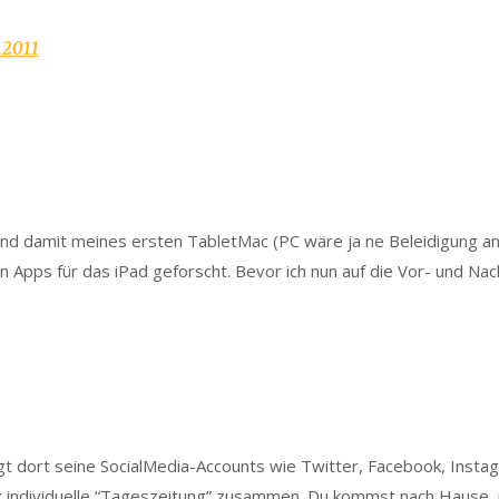
.2011
 und damit meines ersten TabletMac (PC wäre ja ne Beleidigung an 
n Apps für das iPad geforscht. Bevor ich nun auf die Vor- und Na
egt dort seine SocialMedia-Accounts wie Twitter, Facebook, Insta
nz individuelle “Tageszeitung” zusammen. Du kommst nach Hause