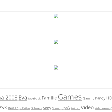
Games
na 2008
Eva
Familie
HD
handy
Gaming
facebook
PS3
Video
Sony
Spaß
Reisen
Review
Schweiz
Sound
twitter
Videogames