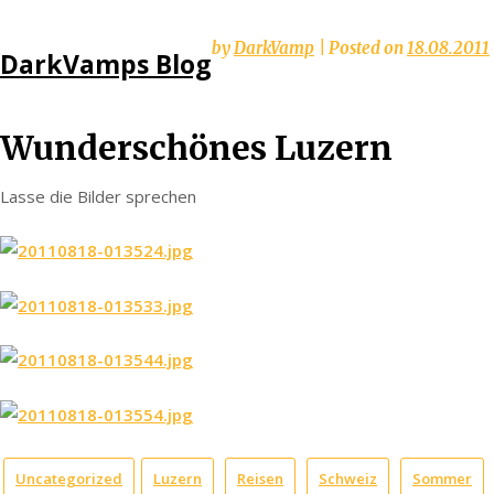
Skip
by
DarkVamp
|
Posted on
18.08.2011
DarkVamps Blog
to
content
Wunderschönes Luzern
Lasse die Bilder sprechen
Uncategorized
Luzern
Reisen
Schweiz
Sommer