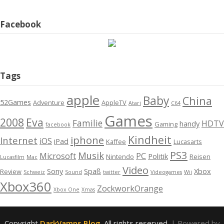
Facebook
Tags
apple
Baby
China
52Games
Adventure
AppleTV
Atari
C64
Games
2008
Eva
Familie
HDTV
handy
Gaming
facebook
Kindheit
iphone
Internet
iOS
iPad
Kaffee
Lucasarts
PS3
Musik
Microsoft
PC
Politik
Nintendo
Reisen
Lucasfilm
Mac
Video
Sony
Spaß
Xbox
Review
Schweiz
Sound
twitter
Videogames
Wii
Xbox360
ZockworkOrange
Xbox One
Xmas
Copyright
DarkVamps Blog
. All rights reserved.
| Powered by