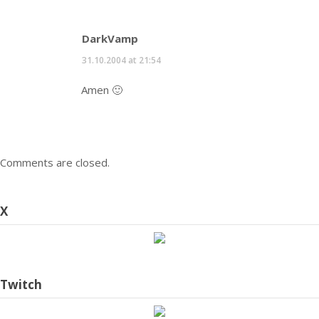
DarkVamp
31.10.2004 at 21:54
Amen 🙂
Comments are closed.
X
Twitch