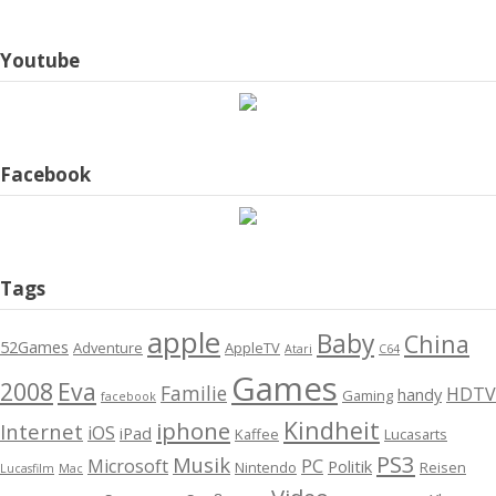
Youtube
Facebook
Tags
apple
Baby
China
52Games
Adventure
AppleTV
Atari
C64
Games
2008
Eva
Familie
HDTV
handy
Gaming
facebook
Kindheit
iphone
Internet
iOS
iPad
Kaffee
Lucasarts
PS3
Musik
Microsoft
PC
Politik
Nintendo
Reisen
Lucasfilm
Mac