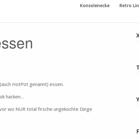
Konsolenecke
Retro Li
essen
 (auch HotPot genannt) essen.
ook hacken…
e vor wo NUR total firsche ungekochte Dinge