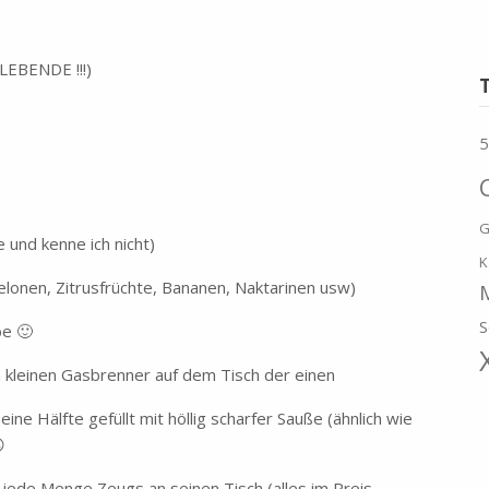
LEBENDE !!!)
5
G
 und kenne ich nicht)
K
elonen, Zitrusfrüchte, Bananen, Naktarinen usw)
S
be 🙂
n kleinen Gasbrenner auf dem Tisch der einen
eine Hälfte gefüllt mit höllig scharfer Sauße (ähnlich wie

 jede Menge Zeugs an seinen Tisch (alles im Preis