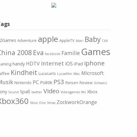
Tags
apple
Baby
2Games
Adventure
AppleTV
Atari
C64
Games
China 2008
Eva
Familie
facebook
iphone
Internet
HDTV
iOS
handy
iPad
aming
Kindheit
Microsoft
affee
Lucasarts
Lucasfilm
Mac
PS3
Musik
PC
Politik
Nintendo
Reisen
Review
Schweiz
Video
ony
Spaß
Xbox
Sound
twitter
Videogames
Wii
Xbox360
ZockworkOrange
Xbox One
Xmas