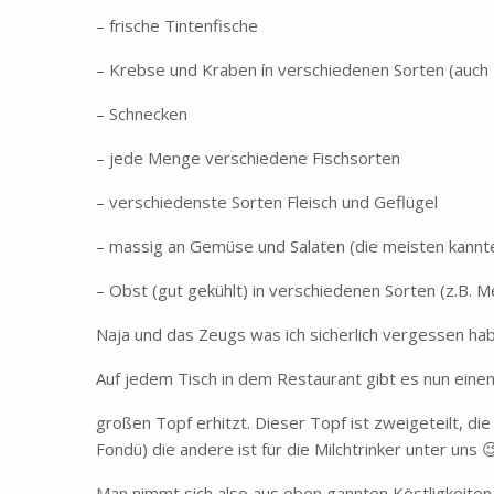
– frische Tintenfische
– Krebse und Kraben ín verschiedenen Sorten (auch 
– Schnecken
– jede Menge verschiedene Fischsorten
– verschiedenste Sorten Fleisch und Geflügel
– massig an Gemüse und Salaten (die meisten kannte
– Obst (gut gekühlt) in verschiedenen Sorten (z.B. M
Naja und das Zeugs was ich sicherlich vergessen ha
Auf jedem Tisch in dem Restaurant gibt es nun eine
großen Topf erhitzt. Dieser Topf ist zweigeteilt, die 
Fondü) die andere ist für die Milchtrinker unter uns 
Man nimmt sich also aus oben gannten Köstligkeiten