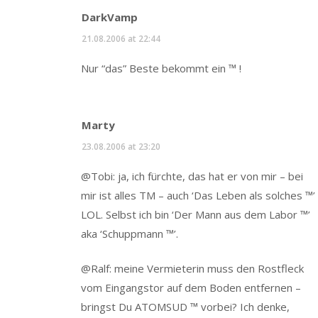
DarkVamp
21.08.2006 at 22:44
Nur “das” Beste bekommt ein ™ !
Marty
23.08.2006 at 23:20
@Tobi: ja, ich fürchte, das hat er von mir – bei
mir ist alles TM – auch ‘Das Leben als solches ™’
LOL. Selbst ich bin ‘Der Mann aus dem Labor ™’
aka ‘Schuppmann ™’.
@Ralf: meine Vermieterin muss den Rostfleck
vom Eingangstor auf dem Boden entfernen –
bringst Du ATOMSUD ™ vorbei? Ich denke,