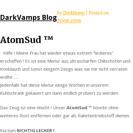
Skip
by
DarkVamp
|
Posted on
DarkVamps Blog
to
20.08.2006
content
AtomSud ™
Hilfe ! Meine Frau hat wieder etwas extrem “leckeres”
erschaffen ! Es ist eine Mixtur aus ultrascharfen Chilischoten und
Knoblauch und sonst einigem Zeugs was sie mir nicht verraten
wollte ….
Jedenfalls hat diese Mixtur einige Wochen in unserem
Kühlschrank gekauert um dann endlich probiert zu werden.
Das Zeug ist eine Wucht ! Unser
AtomSud ™
könnte ohne
weiteres Rost entfernen oder gar als Raketentreibstoff dienen.
Kurzum
RICHTIG LECKER !