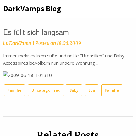
Skip
DarkVamps Blog
to
content
Es füllt sich langsam
by
DarkVamp
|
Posted on
18.06.2009
Immer mehr extrem süße und nette “Utensilien” und Baby-
Accessoires bevölkern nun unsere Wohnung …
Familie
Uncategorized
Baby
Eva
Familie
Related Posts