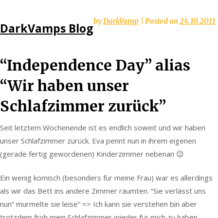
Skip
by
DarkVamp
|
Posted on
24.10.2011
DarkVamps Blog
to
content
“Independence Day” alias
“Wir haben unser
Schlafzimmer zurück”
Seit letztem Wochenende ist es endlich soweit und wir haben
unser Schlafzimmer zurück. Eva pennt nun in ihrem eigenen
(gerade fertig gewordenen) Kinderzimmer nebenan 😉
Ein wenig komisch (besonders für meine Frau) war es allerdings
als wir das Bett ins andere Zimmer räumten. “Sie verlässt uns
nun” murmelte sie leise” => Ich kann sie verstehen bin aber
trotzdem froh mein Schlafzimmer wieder für mich zu haben.