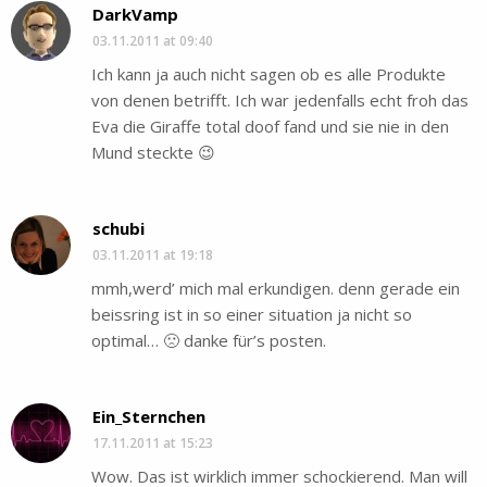
DarkVamp
03.11.2011 at 09:40
Ich kann ja auch nicht sagen ob es alle Produkte
von denen betrifft. Ich war jedenfalls echt froh das
Eva die Giraffe total doof fand und sie nie in den
Mund steckte 😉
schubi
03.11.2011 at 19:18
mmh,werd’ mich mal erkundigen. denn gerade ein
beissring ist in so einer situation ja nicht so
optimal… 🙁 danke für’s posten.
Ein_Sternchen
17.11.2011 at 15:23
Wow. Das ist wirklich immer schockierend. Man will